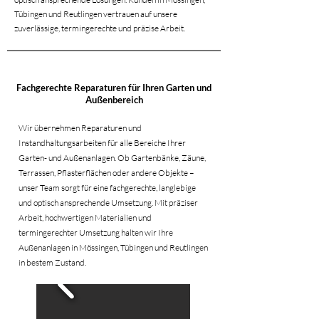
Tübingen und Reutlingen vertrauen auf unsere
zuverlässige, termingerechte und präzise Arbeit.
Fachgerechte Reparaturen für Ihren Garten und
Außenbereich
Wir übernehmen Reparaturen und
Instandhaltungsarbeiten für alle Bereiche Ihrer
Garten- und Außenanlagen. Ob Gartenbänke, Zäune,
Terrassen, Pflasterflächen oder andere Objekte –
unser Team sorgt für eine fachgerechte, langlebige
und optisch ansprechende Umsetzung. Mit präziser
Arbeit, hochwertigen Materialien und
termingerechter Umsetzung halten wir Ihre
Außenanlagen in Mössingen, Tübingen und Reutlingen
in bestem Zustand.